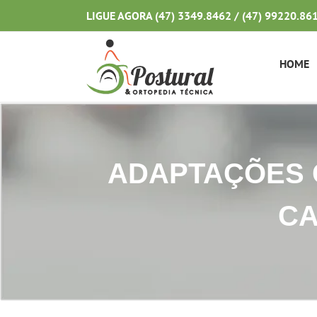
Ir
LIGUE AGORA (47) 3349.8462 / (47) 99220.86
para
o
conteúdo
HOME
ADAPTAÇÕES 
CA